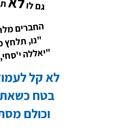
לא
תמ
גם לו
החברים מלח
"נו, תלחץ כ
"יאללה י'סחי, 
לא קל לעמוד
בטח כשאתה
וכולם מסת