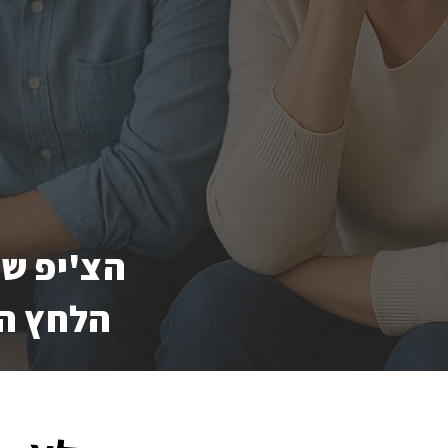
הצ'יפ שנ
הלחץ הח