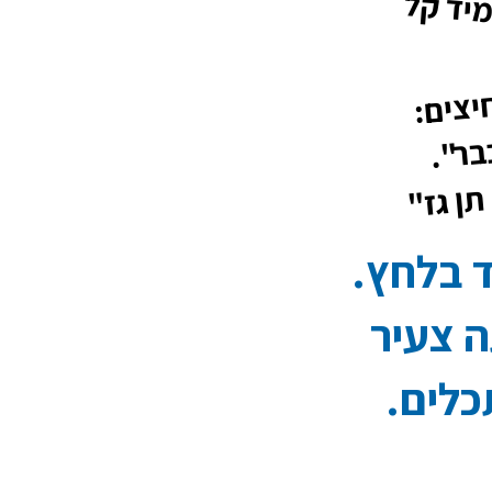
יד קל
יצים:
בר".
תן גז"
 בלחץ.
 צעיר
כלים.