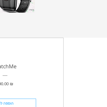
tchMe
מחיר
90.00 ₪
הוספה לס