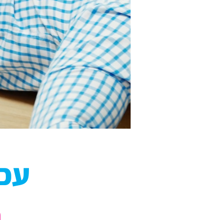
עכשיו 
ב-