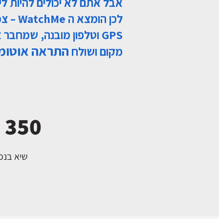
אבל אתם לא יכולים להיות לידם /7
לכן הומ
GPS וטלפון מובנה, שמחבר
התראה אוטומט
מקום ושולח
350 אלף מבוגרים נופלים מדי שנה
שיא בנפ